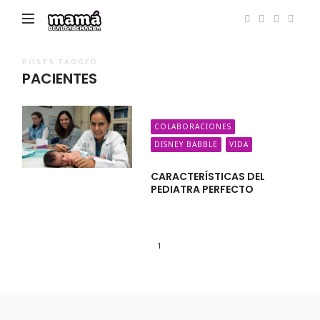
Mamá
de
Alta
POSTS TAGGED
PACIENTES
Demanda
COLABORACIONES
DISNEY BABBLE
VIDA
CARACTERÍSTICAS DEL
PEDIATRA PERFECTO
1