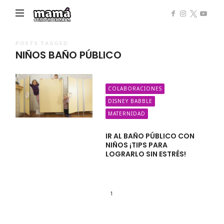
Mamá
de
Alta
POSTS TAGGED
NIÑOS BAÑO PÚBLICO
Demanda
COLABORACIONES
DISNEY BABBLE
MATERNIDAD
IR AL BAÑO PÚBLICO CON
NIÑOS ¡TIPS PARA
LOGRARLO SIN ESTRÉS!
1