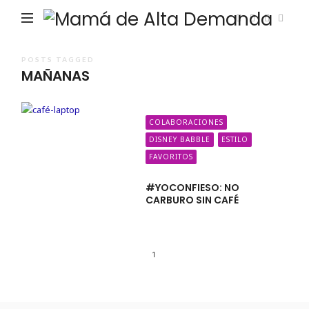
Ma
de
Alta
POSTS TAGGED
MAÑANAS
De
COLABORACIONES
DISNEY BABBLE
ESTILO
FAVORITOS
#YOCONFIESO: NO
CARBURO SIN CAFÉ
1