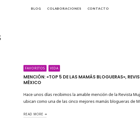
BLOG
COLABORACIONES
CONTACTO
S
da
FAVORITOS
VIDA
MENCIÓN: «TOP 5 DE LAS MAMÁS BLOGUERAS», REVI
MÉXICO
Hace unos días recibimos la amable mención de la Revista Mu
ubican como una de las cinco mejores mamás blogueras de M
READ MORE