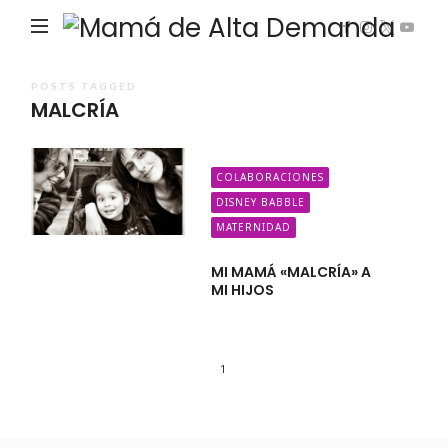
Ma
de
Alta
POSTS TAGGED
MALCRÍA
De
COLABORACIONES
DISNEY BABBLE
MATERNIDAD
MI MAMÁ «MALCRÍA» A
MI HIJOS
1