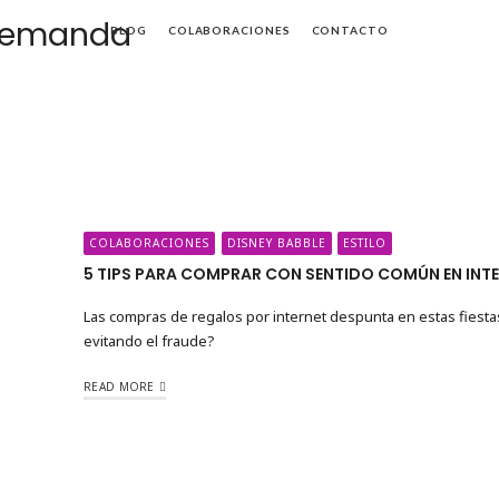
Mamá
BLOG
COLABORACIONES
CONTACTO
de
Alta
Demanda
COLABORACIONES
DISNEY BABBLE
ESTILO
5 TIPS PARA COMPRAR CON SENTIDO COMÚN EN INT
Las compras de regalos por internet despunta en estas fies
evitando el fraude?
READ MORE