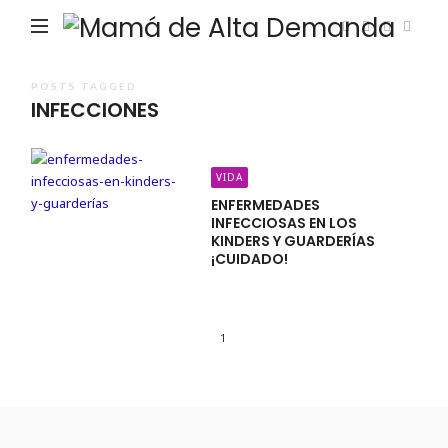
Ma
de
Alta
POSTS TAGGED
INFECCIONES
De
VIDA
ENFERMEDADES
INFECCIOSAS EN LOS
KINDERS Y GUARDERÍAS
¡CUIDADO!
1