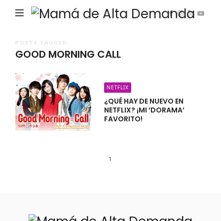
Ma
de
Alta
POSTS TAGGED
GOOD MORNING CALL
De
NETFLIX
¿QUÉ HAY DE NUEVO EN
NETFLIX? ¡MI ‘DORAMA’
FAVORITO!
1