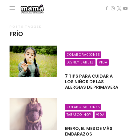
Mamá
de
Alta
POSTS TAGGED
FRÍO
Demanda
COLABORACIONES
DISNEY BABBLE
VIDA
7 TIPS PARA CUIDAR A
LOS NIÑOS DE LAS
ALERGIAS DE PRIMAVERA
COLABORACIONES
TABASCO HOY
VIDA
ENERO, EL MES DE MÁS
EMBARAZOS