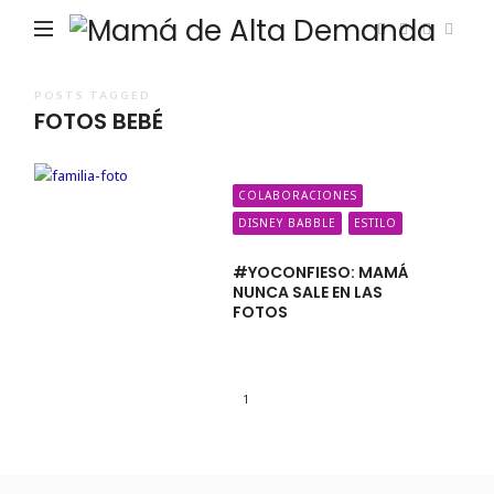
Ma
de
Alta
POSTS TAGGED
FOTOS BEBÉ
De
COLABORACIONES
DISNEY BABBLE
ESTILO
#YOCONFIESO: MAMÁ
NUNCA SALE EN LAS
FOTOS
1