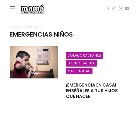
Mamá
de
Alta
POSTS TAGGED
EMERGENCIAS NIÑOS
Demanda
COLABORACIONES
DISNEY BABBLE
MATERNIDAD
¡EMERGENCIA EN CASA!
ENSÉÑALES A TUS HIJOS
QUÉ HACER
1