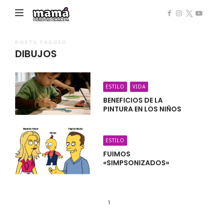
Mamá
de
Alta
POSTS TAGGED
DIBUJOS
Demanda
ESTILO
VIDA
BENEFICIOS DE LA
PINTURA EN LOS NIÑOS
ESTILO
FUIMOS
«SIMPSONIZADOS»
1