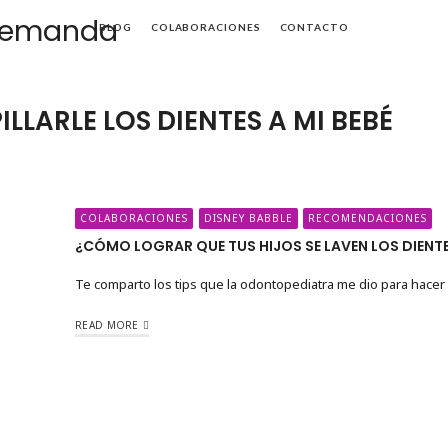
Mamá
BLOG
COLABORACIONES
CONTACTO
de
Alta
LLARLE LOS DIENTES A MI BEBÉ
Demanda
COLABORACIONES
DISNEY BABBLE
RECOMENDACIONES
¿CÓMO LOGRAR QUE TUS HIJOS SE LAVEN LOS DIENTE
Te comparto los tips que la odontopediatra me dio para hacer m
READ MORE