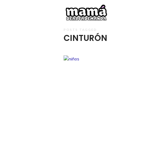
Mamá
de
Alta
POSTS TAGGED
CINTURÓN
Deman