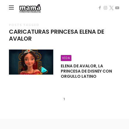
Mamá
de
Alta
POSTS TAGGED
CARICATURAS PRINCESA ELENA DE
Demanda
AVALOR
VIDA
ELENA DE AVALOR, LA
PRINCESA DE DISNEY CON
ORGULLO LATINO
1