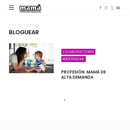
Mamá
de
Alta
POSTS TAGGED
BLOGUEAR
Demanda
COLABORACIONES
MATERNIDAD
PROFESIÓN: MAMÁ DE
ALTA DEMANDA
1