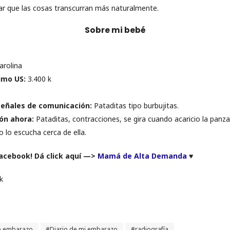
jar que las cosas transcurran más naturalmente.
Sobre mi bebé
rolina
imo US:
3.400 k
señales de comunicación:
Pataditas tipo burbujitas.
ón ahora:
Pataditas, contracciones, se gira cuando acaricio la panza
o lo escucha cerca de ella.
Facebook! Dá click aquí —>
Mamá de Alta Demanda
♥
k
e embarazo
Diario de mi embarazo
radiografía