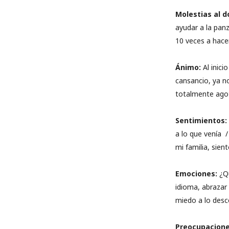
Molestias al d
ayudar a la pan
10 veces a hacer
Ánimo:
Al inici
cansancio, ya no
totalmente agota
Sentimientos:
a lo que venía /
mi familia, sie
Emociones:
¿Qu
idioma, abrazar 
miedo a lo desc
Preocupacione