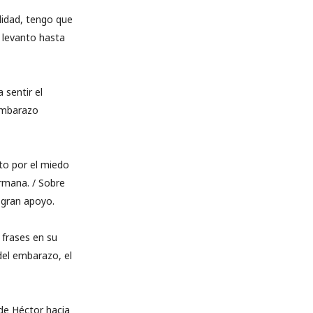
lidad, tengo que
 levanto hasta
 sentir el
 embarazo
to por el miedo
ermana. / Sobre
 gran apoyo.
 frases en su
del embarazo, el
de Héctor hacia