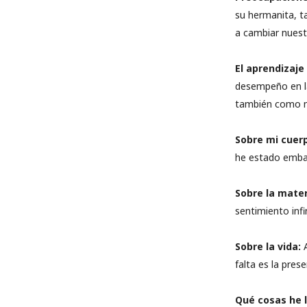
su hermanita, t
a cambiar nuest
El aprendizaj
desempeño en la 
también como m
Sobre mi cuer
he estado embar
Sobre la mate
sentimiento infi
Sobre la vida:
A
falta es la pres
Qué cosas he 