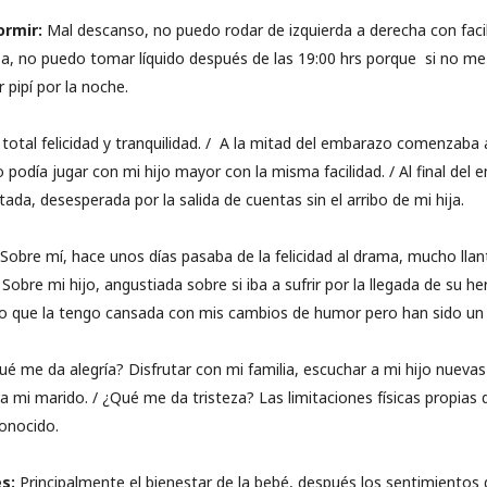
ormir:
Mal descanso, no puedo rodar de izquierda a derecha con faci
za, no puedo tomar líquido después de las 19:00 hrs porque si no me
 pipí por la noche.
o total felicidad y tranquilidad. / A la mitad del embarazo comenzaba a
 podía jugar con mi hijo mayor con la misma facilidad. / Al final del
da, desesperada por la salida de cuentas sin el arribo de mi hija.
Sobre mí, hace unos días pasaba de la felicidad al drama, mucho llan
 Sobre mi hijo, angustiada sobre si iba a sufrir por la llegada de su h
nto que la tengo cansada con mis cambios de humor pero han sido un
é me da alegría? Disfrutar con mi familia, escuchar a mi hijo nuevas
a mi marido. / ¿Qué me da tristeza? Las limitaciones físicas propias 
onocido.
s:
Principalmente el bienestar de la bebé, después los sentimientos 