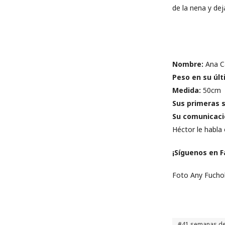
de la nena y de
Nombre:
Ana Ca
Peso en su últ
Medida:
50cm
Sus primeras 
Su comunicaci
Héctor le habla 
¡Síguenos en 
Foto Any Fucho
41 semanas d