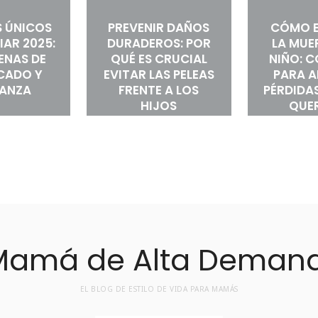
 ÚNICOS
PREVENIR DAÑOS
CÓMO E
IAR 2025:
DURADEROS: POR
LA MUE
LENAS DE
QUÉ ES CRUCIAL
NIÑO: 
ICADO Y
EVITAR LAS PELEAS
PARA 
RANZA
FRENTE A LOS
PÉRDIDAS
HIJOS
QUE
EL BLOG DE ESTILO DE VIDA PARA MAMÁS