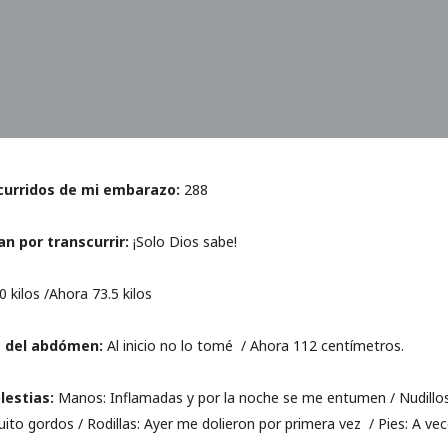
curridos de mi embarazo:
288
n por transcurrir:
¡Solo Dios sabe!
60 kilos /Ahora 73.5 kilos
a del abdómen:
Al inicio no lo tomé / Ahora 112 centímetros.
lestias:
Manos: Inflamadas y por la noche se me entumen / Nudillos
uito gordos / Rodillas: Ayer me dolieron por primera vez / Pies: A ve