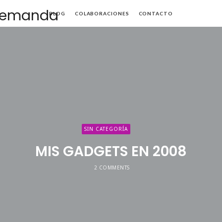
Mamá
BLOG
COLABORACIONES
CONTACTO
de
Alta
Demanda
SIN CATEGORÍA
MIS GADGETS EN 2008
2 COMMENTS