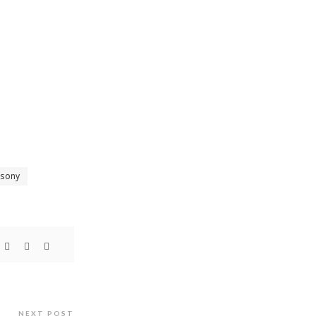
sony
NEXT POST