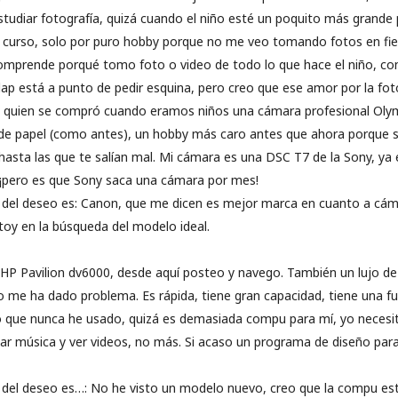
studiar fotografía, quizá cuando el niño esté un poquito más grande
 curso, solo por puro hobby porque no me veo tomando fotos en fie
mprende porqué tomo foto o video de todo lo que hace el niño, con
ap está a punto de pedir esquina, pero creo que ese amor por la foto
 quien se compró cuando eramos niños una cámara profesional Olym
de papel (como antes), un hobby más caro antes que ahora porque s
 hasta las que te salían mal. Mi cámara es una DSC T7 de la Sony, ya 
¡pero es que Sony saca una cámara por mes!
 del deseo es: Canon, que me dicen es mejor marca en cuanto a cá
toy en la búsqueda del modelo ideal.
a HP Pavilion dv6000, desde aquí posteo y navego. También un lujo 
o me ha dado problema. Es rápida, tiene gran capacidad, tiene una f
 que nunca he usado, quizá es demasiada compu para mí, yo necesito 
har música y ver videos, no más. Si acaso un programa de diseño par
 del deseo es…: No he visto un modelo nuevo, creo que la compu e