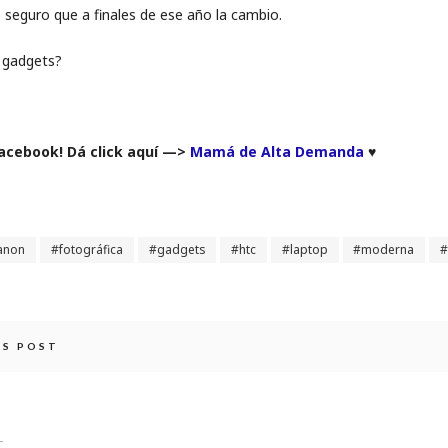
 seguro que a finales de ese año la cambio.
 gadgets?
Facebook! Dá click aquí —>
Mamá de Alta Demanda
♥
anon
fotográfica
gadgets
htc
laptop
moderna
IS POST
T