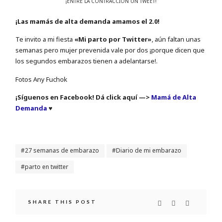
¡ENTRE LA CONTRACCIÓN UN TWEET!
¡Las mamás de alta demanda amamos el 2.0!
Te invito a mi fiesta
«Mi parto por Twitter»
, aún faltan unas
semanas pero mujer prevenida vale por dos ¡porque dicen que
los segundos embarazos tienen a adelantarse!.
Fotos Any Fuchok
¡Síguenos en Facebook! Dá click aquí —>
Mamá de Alta
Demanda
♥
27 semanas de embarazo
Diario de mi embarazo
parto en twitter
SHARE THIS POST