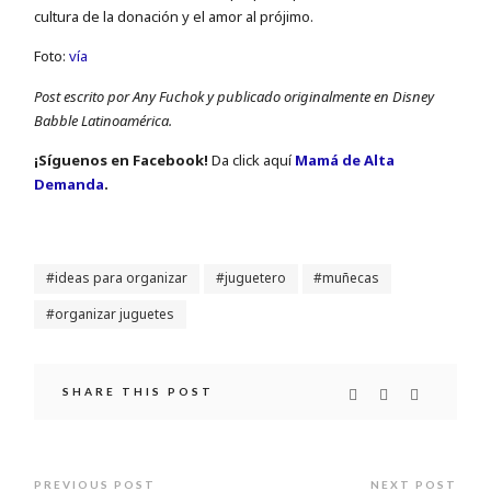
cultura de la donación y el amor al prójimo.
Foto:
vía
Post escrito por Any Fuchok y publicado originalmente en Disney
Babble Latinoamérica.
¡Sí­guenos en Facebook!
Da click aquí
Mamá de Alta
Demanda
.
ideas para organizar
juguetero
muñecas
organizar juguetes
SHARE THIS POST
PREVIOUS POST
NEXT POST