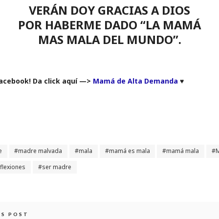
VERÁN DOY GRACIAS A DIOS
POR HABERME DADO “LA MAMÁ
MAS MALA DEL MUNDO”.
Facebook! Da click aquí —>
Mamá de Alta Demanda
♥
e
madre malvada
mala
mamá es mala
mamá mala
M
eflexiones
ser madre
IS POST