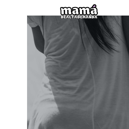
Mamá
de
Alta
Deman