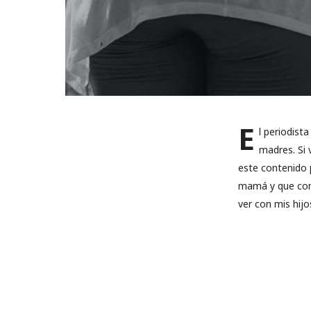
E
l periodist
madres. Si 
este contenido 
mamá y que como
ver con mis hij