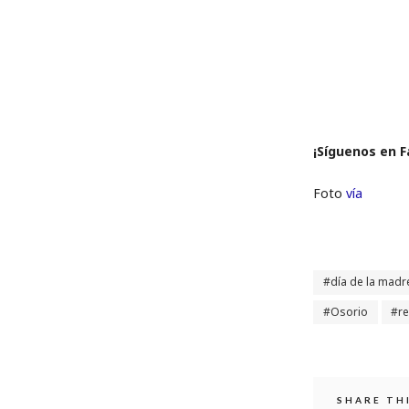
¡Síguenos en 
Foto
vía
día de la madr
Osorio
r
SHARE TH