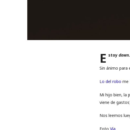
E
stoy
down
.
Sin ánimo para es
Lo del robo
me t
Mi hijo bien, la
viene de gastos)
Nos leemos lueg
Foto
Vía