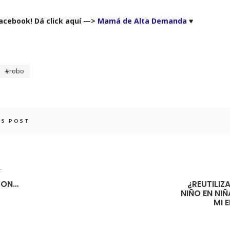
Facebook! Dá click aquí —>
Mamá de Alta Demanda
♥
robo
IS POST
T
RON…
¿REUTILIZ
NIÑO EN NIÑ
MI 