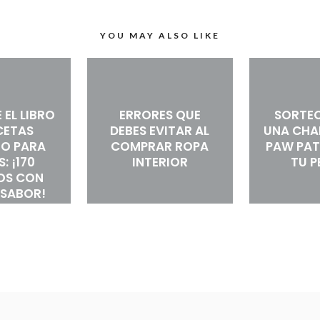
YOU MAY ALSO LIKE
 EL LIBRO
ERRORES QUE
SORTEO
CETAS
DEBES EVITAR AL
UNA CHA
TO PARA
COMPRAR ROPA
PAW PAT
: ¡170
INTERIOR
TU P
LOS CON
 SABOR!