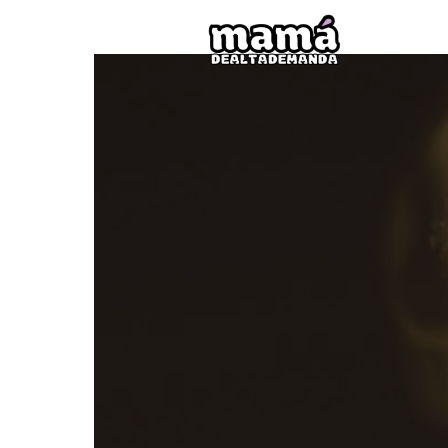
Mamá
de
Alta
Deman