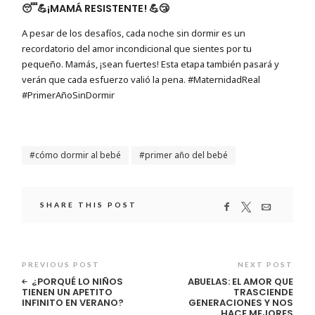
😴💪¡MAMÁ RESISTENTE! 💪😴
A pesar de los desafíos, cada noche sin dormir es un
recordatorio del amor incondicional que sientes por tu
pequeño. Mamás, ¡sean fuertes! Esta etapa también pasará y
verán que cada esfuerzo valió la pena. #MaternidadReal
#PrimerAñoSinDormir
cómo dormir al bebé
primer año del bebé
SHARE THIS POST
PREVIOUS POST
NEXT POST
¿PORQUÉ LO NIÑOS
ABUELAS: EL AMOR QUE
TIENEN UN APETITO
TRASCIENDE
INFINITO EN VERANO?
GENERACIONES Y NOS
HACE MEJORES