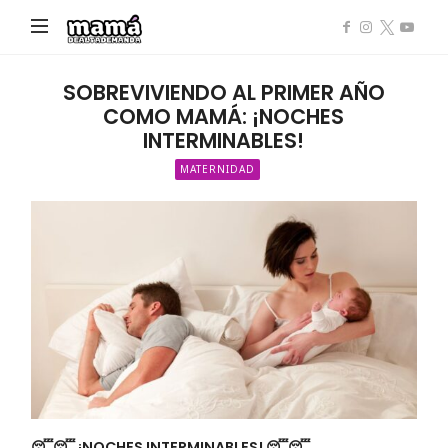
Mamá
de
Alta
SOBREVIVIENDO AL PRIMER AÑO
Demanda
COMO MAMÁ: ¡NOCHES
INTERMINABLES!
MATERNIDAD
😴😴 ¡NOCHES INTERMINABLES! 😴😴