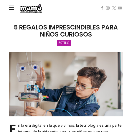
Mamá
de
Alta
5 REGALOS IMPRESCINDIBLES PARA
Demanda
NIÑOS CURIOSOS
ESTILO
E
n la era digital en la que vivimos, la tecnología es una parte
integral de la vida cotidiana, y los niños no son una