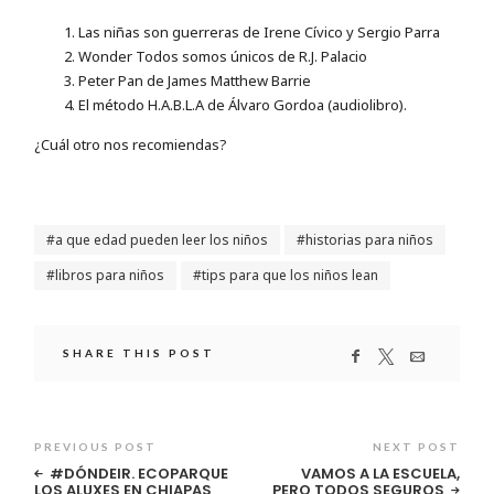
Las niñas son guerreras de Irene Cívico y Sergio Parra
Wonder Todos somos únicos de R.J. Palacio
Peter Pan de James Matthew Barrie
El método H.A.B.L.A de Álvaro Gordoa (audiolibro).
¿Cuál otro nos recomiendas?
a que edad pueden leer los niños
historias para niños
libros para niños
tips para que los niños lean
SHARE THIS POST
PREVIOUS POST
NEXT POST
#DÓNDEIR. ECOPARQUE
VAMOS A LA ESCUELA,
LOS ALUXES EN CHIAPAS
PERO TODOS SEGUROS