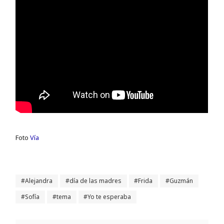
Foto
Vía
Alejandra
día de las madres
Frida
Guzmán
Sofía
tema
Yo te esperaba