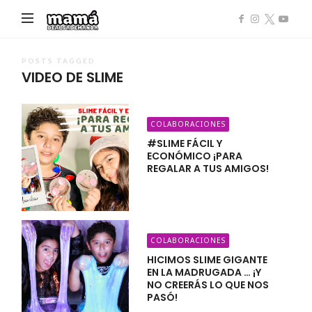
Mamá
de
Alta
POSTS TAGGED
VIDEO DE SLIME
Demanda
COLABORACIONES
#SLIME FÁCIL Y
ECONÓMICO ¡PARA
REGALAR A TUS AMIGOS!
COLABORACIONES
HICIMOS SLIME GIGANTE
EN LA MADRUGADA … ¡Y
NO CREERÁS LO QUE NOS
PASÓ!