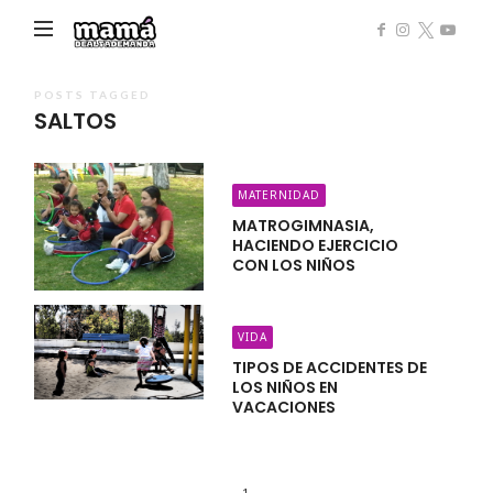
Mamá
de
Alta
POSTS TAGGED
SALTOS
Demanda
MATERNIDAD
MATROGIMNASIA,
HACIENDO EJERCICIO
CON LOS NIÑOS
VIDA
TIPOS DE ACCIDENTES DE
LOS NIÑOS EN
VACACIONES
1