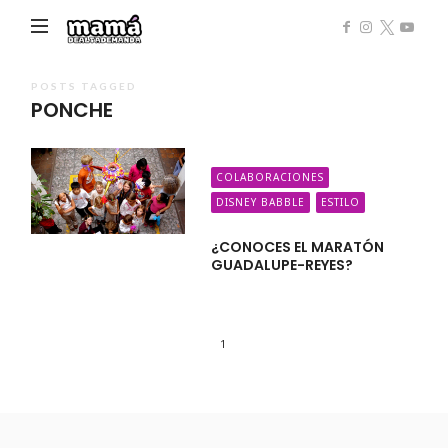
Mamá
de
Alta
POSTS TAGGED
PONCHE
Demanda
COLABORACIONES
DISNEY BABBLE
ESTILO
¿CONOCES EL MARATÓN
GUADALUPE-REYES?
1