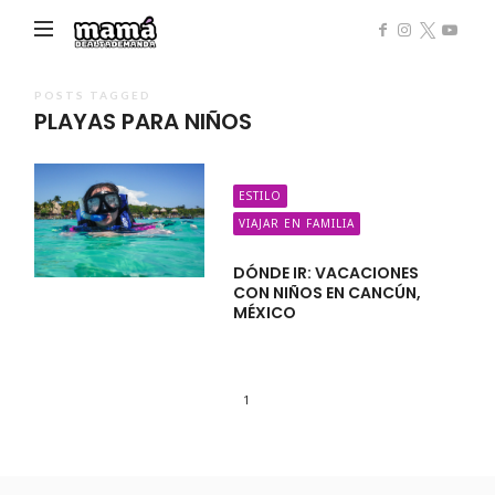
Mamá
de
Alta
POSTS TAGGED
PLAYAS PARA NIÑOS
Demanda
ESTILO
VIAJAR EN FAMILIA
DÓNDE IR: VACACIONES
CON NIÑOS EN CANCÚN,
MÉXICO
1