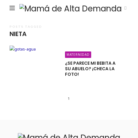
Ma
de
Alta
POSTS TAGGED
NIETA
De
MATERNIDAD
¿SE PARECE MI BEBITA A
SU ABUELO? ¡CHECA LA
FOTO!
1