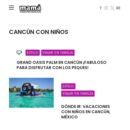
Mamá
de
Alta
POSTS TAGGED
CANCÚN CON NIÑOS
Demanda
ESTILO
VIAJAR EN FAMILIA
GRAND OASIS PALM EN CANCÚN ¡FABULOSO
PARA DISFRUTAR CON LOS PEQUES!
ESTILO
VIAJAR EN FAMILIA
DÓNDE IR: VACACIONES
CON NIÑOS EN CANCÚN,
MÉXICO