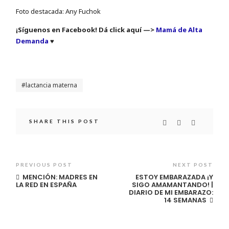
Foto destacada: Any Fuchok
¡Síguenos en Facebook! Dá click aquí —>
Mamá de Alta
Demanda
♥
lactancia materna
SHARE THIS POST
PREVIOUS POST
NEXT POST
MENCIÓN: MADRES EN
ESTOY EMBARAZADA ¡Y
LA RED EN ESPAÑA
SIGO AMAMANTANDO! |
DIARIO DE MI EMBARAZO:
14 SEMANAS