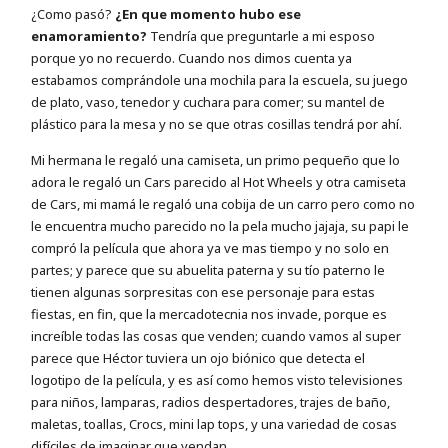
¿Como pasó?
¿En que momento hubo ese
enamoramiento?
Tendría que preguntarle a mi esposo
porque yo no recuerdo. Cuando nos dimos cuenta ya
estabamos comprándole una mochila para la escuela, su juego
de plato, vaso, tenedor y cuchara para comer; su mantel de
plástico para la mesa y no se que otras cosillas tendrá por ahí.
Mi hermana le regaló una camiseta, un primo pequeño que lo
adora le regaló un Cars parecido al Hot Wheels y otra camiseta
de Cars, mi mamá le regaló una cobija de un carro pero como no
le encuentra mucho parecido no la pela mucho jajaja, su papi le
compró la película que ahora ya ve mas tiempo y no solo en
partes; y parece que su abuelita paterna y su tío paterno le
tienen algunas sorpresitas con ese personaje para estas
fiestas, en fin, que la mercadotecnia nos invade, porque es
increíble todas las cosas que venden; cuando vamos al super
parece que Héctor tuviera un ojo biónico que detecta el
logotipo de la película, y es así como hemos visto televisiones
para niños, lamparas, radios despertadores, trajes de baño,
maletas, toallas, Crocs, mini lap tops, y una variedad de cosas
difíciles de imaginar que vendan.