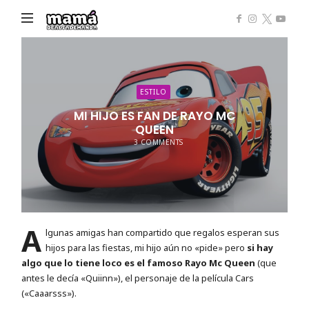
Mamá
de
Alta
Demanda
ESTILO
MI HIJO ES FAN DE RAYO MC
QUEEN
3 COMMENTS
A
lgunas amigas han compartido que regalos esperan sus
hijos para las fiestas, mi hijo aún no «pide» pero
si hay
algo que lo tiene loco es el famoso Rayo Mc Queen
(que
antes le decía «Quiinn»), el personaje de la película Cars
(«Caaarsss»).