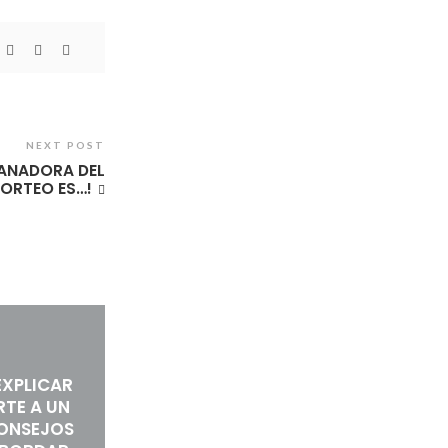
NEXT POST
GANADORA DEL
ORTEO ES…!
XPLICAR
RTE A UN
CONSEJOS