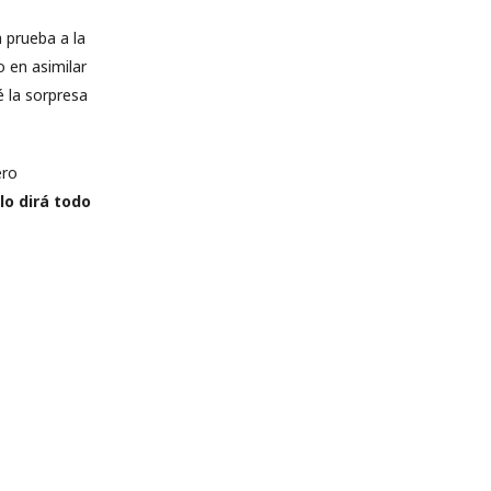
 prueba a la
o en asimilar
é la sorpresa
ero
lo dirá todo