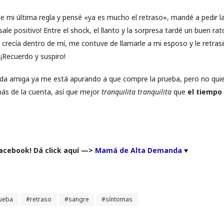
de mi última regla y pensé «ya es mucho el retraso», mandé a pedir la
sale positivo! Entre el shock, el llanto y la sorpresa tardé un buen rat
 crecía dentro de mí, me contuve de llamarle a mi esposo y le retras
¡Recuerdo y suspiro!
rida amiga ya me está apurando a que compre la prueba, pero no qui
s de la cuenta, así que mejor
tranquilita tranquilita
que
el tiempo 
Facebook! Dá click aquí —>
Mamá de Alta Demanda
♥
ueba
retraso
sangre
síntomas