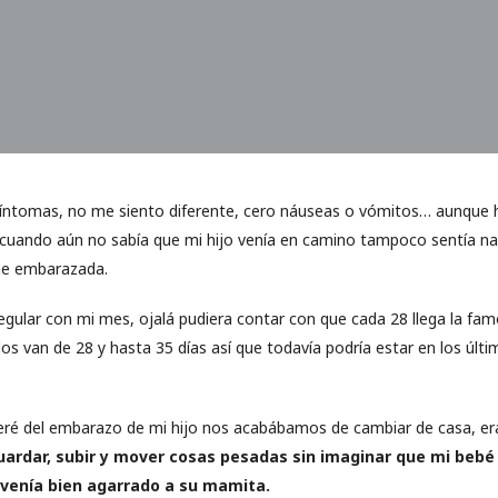
íntomas, no me siento diferente, cero náuseas o vómitos… aunque 
uando aún no sabía que mi hijo venía en camino tampoco sentía na
me embarazada.
egular con mi mes, ojalá pudiera contar con que cada 28 llega la fam
los van de 28 y hasta 35 días así que todavía podría estar en los últ
é del embarazo de mi hijo nos acabábamos de cambiar de casa, era
ardar, subir y mover cosas pesadas sin imaginar que mi bebé
 venía bien agarrado a su mamita.