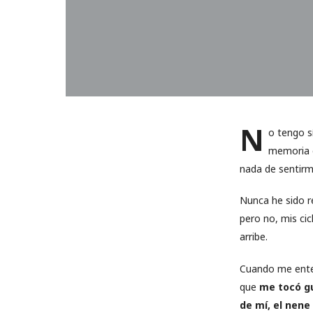
N
o tengo s
memoria c
nada de sentir
Nunca he sido r
pero no, mis cic
arribe.
Cuando me enter
que
me tocó gu
de mí, el nene