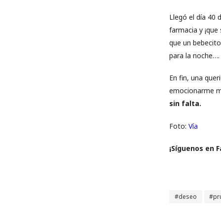
Llegó el día 40 
farmacia y ¡que 
que un bebecito
para la noche…. 
En fin, una que
emocionarme má
sin falta.
Foto:
Vía
¡Síguenos en 
deseo
pr