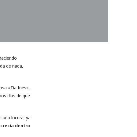
haciendo
da de nada,
osa «Tía Inés»,
imos días de que
 una locura, ya
 crecía dentro