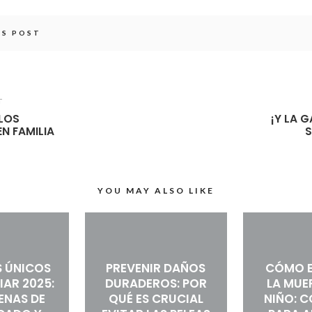
IS POST
T
 LOS
¡Y LA 
N FAMILIA
S
YOU MAY ALSO LIKE
 ÚNICOS
PREVENIR DAÑOS
CÓMO E
IAR 2025:
DURADEROS: POR
LA MUE
LENAS DE
QUÉ ES CRUCIAL
NIÑO: 