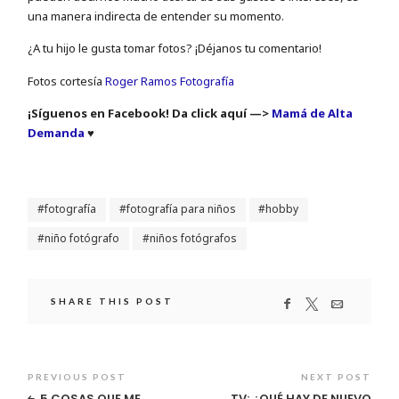
una manera indirecta de entender su momento.
¿A tu hijo le gusta tomar fotos? ¡Déjanos tu comentario!
Fotos cortesía
Roger Ramos Fotografía
¡Síguenos en Facebook! Da click aquí —>
Mamá de Alta
Demanda
♥
fotografía
fotografía para niños
hobby
niño fotógrafo
niños fotógrafos
SHARE THIS POST
PREVIOUS POST
NEXT POST
5 COSAS QUE ME
TV: ¿QUÉ HAY DE NUEVO