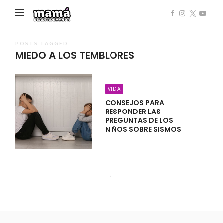
Mamá
de
Alta
POSTS TAGGED
MIEDO A LOS TEMBLORES
Demanda
VIDA
CONSEJOS PARA
RESPONDER LAS
PREGUNTAS DE LOS
NIÑOS SOBRE SISMOS
1