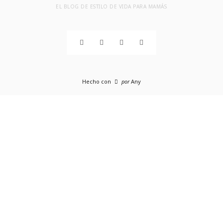
EL BLOG DE ESTILO DE VIDA PARA MAMÁS
Hecho con
por
Any