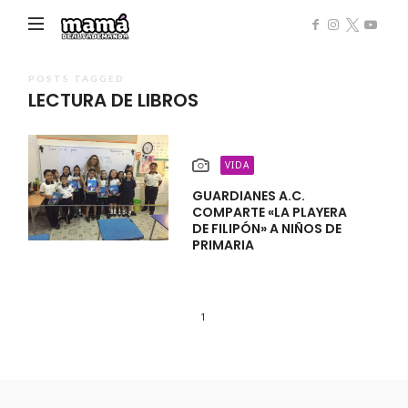
Mamá
de
Alta
POSTS TAGGED
LECTURA DE LIBROS
Demanda
VIDA
GUARDIANES A.C.
COMPARTE «LA PLAYERA
DE FILIPÓN» A NIÑOS DE
PRIMARIA
1