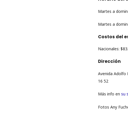
Martes a doming
Martes a doming
Costos del e
Nacionales: $83
Dirección
Avenida Adolfo R
16 52
Más info en
su s
Fotos Any Fuch