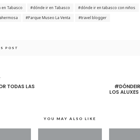
a en Tabasco
dónde ir en Tabasco
dónde ir en tabasco con niños
llahermosa
Parque Museo La Venta
travel blogger
IS POST
T
OR TODAS LAS
#DÓNDEIR
LOS ALUXES
YOU MAY ALSO LIKE