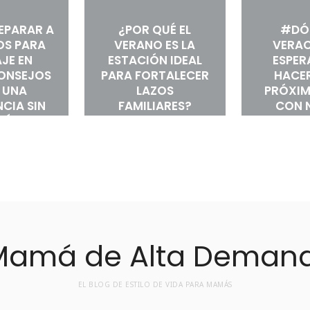
EPARAR A
¿POR QUÉ EL
#DÓ
OS PARA
VERANO ES LA
VERAC
AJE EN
ESTACIÓN IDEAL
ESPER
CONSEJOS
PARA FORTALECER
HACER
 UNA
LAZOS
PRÓXIM
NCIA SIN
FAMILIARES?
CON 
RÉS
EL BLOG DE ESTILO DE VIDA PARA MAMÁS