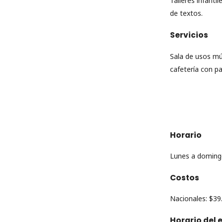
Talleres infanti
de textos.
Servicios
Sala de usos múl
cafetería con p
Horario
Lunes a domingo
Costos
Nacionales: $39
Horario del 