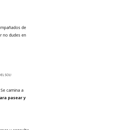
compañados de
ir no dudes en
DEL SOL!
. Se camina a
para pasear y