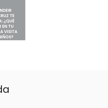
NDEIR
RUZ TE
A: ¿QUÉ
 EN TU
A VISITA
NIÑOS?