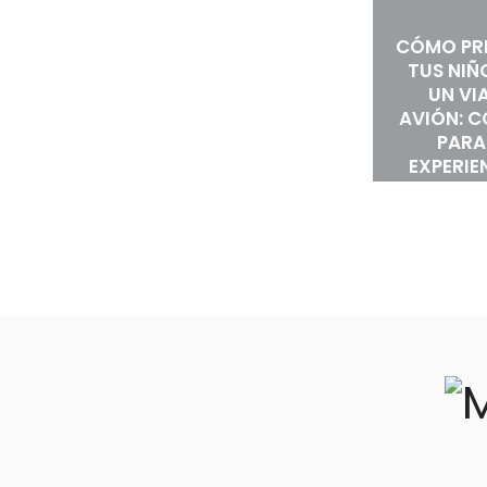
CÓMO PR
TUS NIÑ
UN VI
AVIÓN: 
PARA
EXPERIE
EST