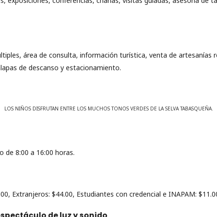
les, exposiciones, conferencias, charlas, visitas guiadas, asesoría de t
tiples, área de consulta, información turística, venta de artesanías r
alapas de descanso y estacionamiento.
LOS NIÑOS DISFRUTAN ENTRE LOS MUCHOS TONOS VERDES DE LA SELVA TABASQUEÑA.
 de 8:00 a 16:00 horas.
.00, Extranjeros: $44.00, Estudiantes con credencial e INAPAM: $11.0
espectáculo de luz y sonido