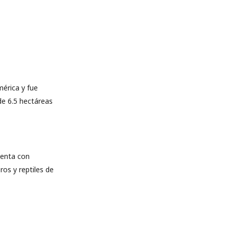
mérica y fue
de 6.5 hectáreas
uenta con
os y reptiles de