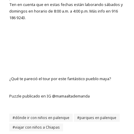
Ten en cuenta que en estas fechas están laborando sábados y
domingos en horario de 8:00 a.m. a 4:00 p.m. Más info en 916
186 9243.
¿Qué te pareció el tour por este fantástico pueblo maya?
Puzzle publicado en IG @mamaaltademanda
dónde ir con niños en palenque
parques en palenque
viajar con niños a Chiapas