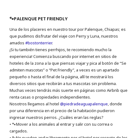
🐾PALENQUE PET FRIENDLY
Una de los placeres en nuestro tour por Palenque, Chiapas; es
que pudimos disfrutar del viaje con Perry y Luna, nuestros
amados
#bostonterrier
.
¡Si tu también tienes perrhijos, te recomiendo mucho la
experiencia! Comienza buscando por internet en sitios de
hoteles de la zona a la que piensas viajar y pica al botón de “Se
admiten mascotas” o “Pet Friendly”, a veces es un apartado
pequeño o hasta el final de la página, allí te mostrará los
diversos sitios que recibirán a tus mascotas sin problema.
Muchas veces tendrás más suerte en páginas como Airbnb que
renta casas o propiedades independientes.
Nosotros llegamos al hotel
@piedradeaguapalenque
, donde
por una diferencia en el precio de la habitación pudieron
ingresar nuestros perros. ¿Cuáles eran las reglas?
• 🐾Mover a los animales al entrar y salir con su correa o
cargados.
• 🐾No pueden andar libremente por el hotel por respeto de los