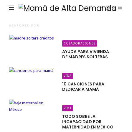
Ma
de
Alta
SEARCHED FOR
De
COLABORACIONES
AYUDA PARA VIVIENDA
DE MADRES SOLTERAS
VIDA
10 CANCIONES PARA
DEDICAR A MAMÁ
VIDA
TODO SOBRE LA
INCAPACIDAD POR
MATERNIDAD EN MÉXICO